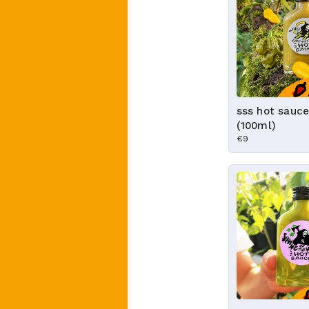
sss hot sauc
(100ml)
€9