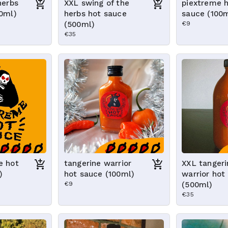
herbs
XXL swing of the
piextreme 
00ml)
herbs hot sauce
sauce (100
(500ml)
€9
€35
e hot
tangerine warrior
XXL tangeri
)
hot sauce (100ml)
warrior hot
€9
(500ml)
€35