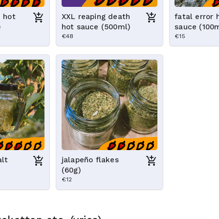
 hot
XXL reaping death
fatal error 
)
hot sauce (500ml)
sauce (100
€48
€15
alt
jalapeño flakes
(60g)
€12