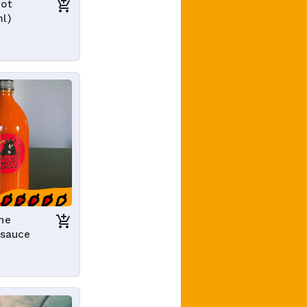
hot
ml)
ne
 sauce