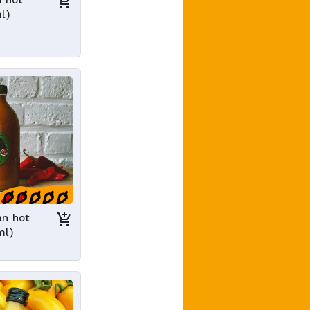
n hot
l)
an hot
ml)