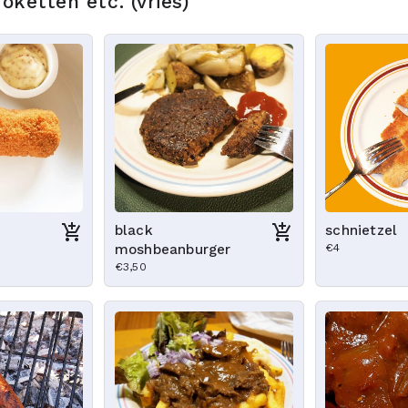
oketten etc. (vries)
black
schnietzel
moshbeanburger
€4
€3,50