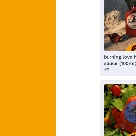
burning love 
sauce (100ml
€9