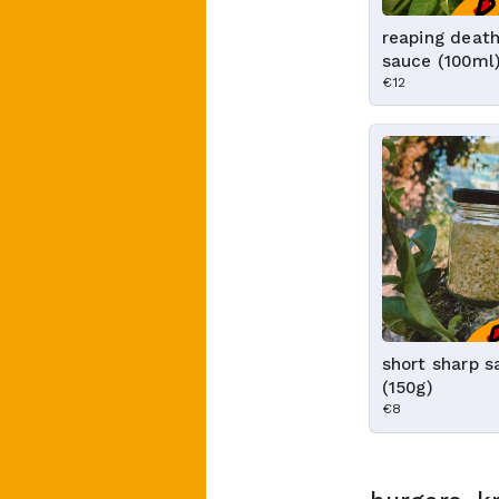
reaping death
sauce (100ml
€12
short sharp s
(150g)
€8