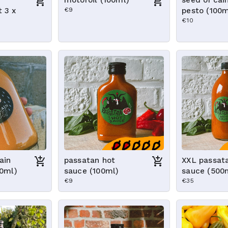
motöroil (100ml)
seed of cai
 3 x
€9
pesto (100m
€10
ain
passatan hot
XXL passat
00ml)
sauce (100ml)
sauce (500
€9
€35