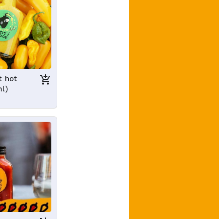
t hot
ml)