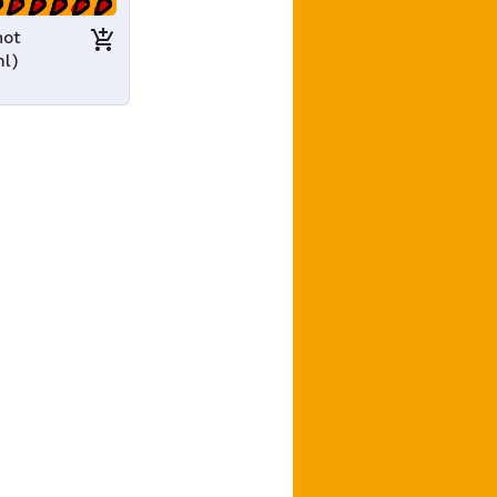
hot
ml)