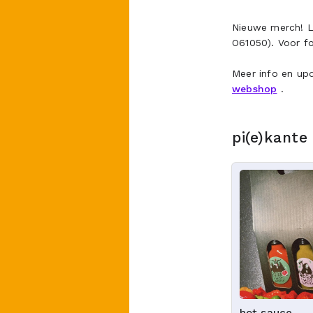
Nieuwe merch! L
O61050).
Voor fo
Meer info en upd
webshop
.
pi(e)kante