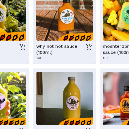
e
why not hot sauce
moshterdpi
(100ml)
sauce (100
€9
€9