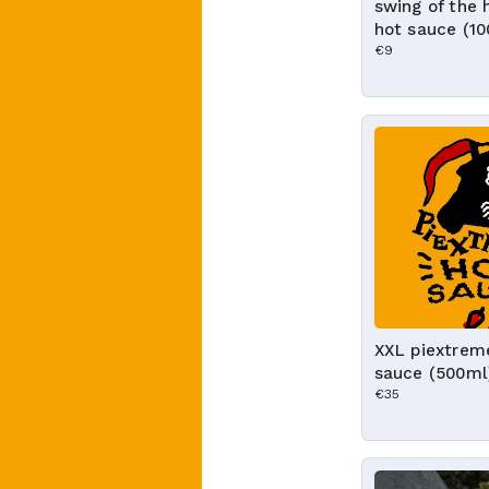
swing of the 
hot sauce (1
€9
XXL piextrem
sauce (500ml
€35