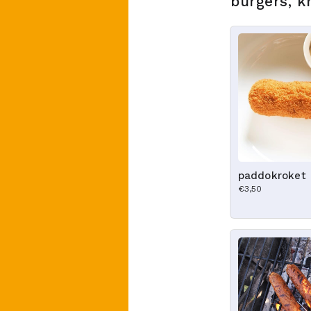
burgers, kr
paddokroket
€3,50