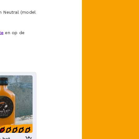
 Neutral (
model
te
en op de