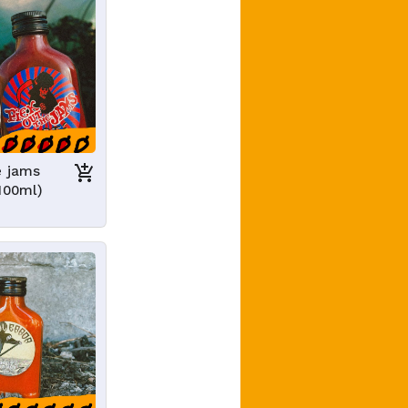
e jams
100ml)