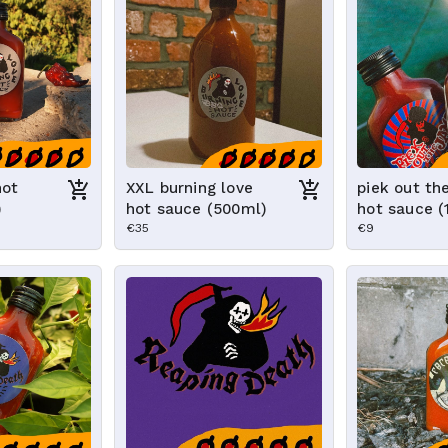
hot
XXL burning love
piek out th
)
hot sauce (500ml)
hot sauce (
€35
€9